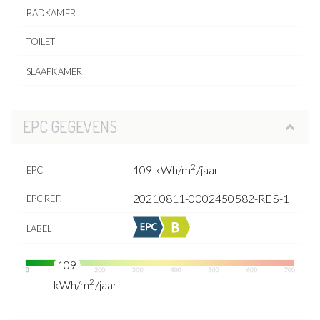
BADKAMER
TOILET
SLAAPKAMER
EPC GEGEVENS
2
109 kWh/m
/jaar
EPC
20210811-0002450582-RES-1
EPC REF.
LABEL
109
2
kWh/m
/jaar