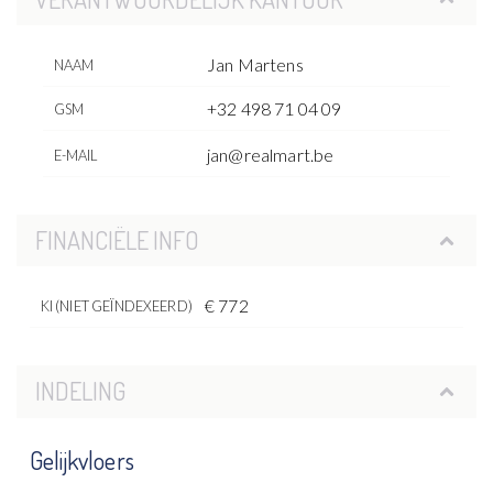
Jan Martens
NAAM
+32 498 71 04 09
GSM
jan@realmart.be
E-MAIL
FINANCIËLE INFO
€ 772
KI (NIET GEÏNDEXEERD)
INDELING
Gelijkvloers