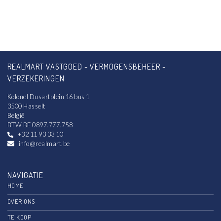
REALMART VASTGOED - VERMOGENSBEHEER -
VERZEKERINGEN
Kolonel Dusartplein 16 bus 1
3500 Hasselt
België
BTW BE 0897.777.758
+32 11 93 33 10
info@realmart.be
NAVIGATIE
HOME
OVER ONS
TE KOOP