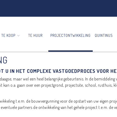
TE KOOP
TE HUUR
PROJECTONTWIKKELING
QUINTINUS
NG
T U IN HET COMPLEXE VASTGOEDPROCES VOOR HE
daagse, maar wel een heel belangrijke gebeurtenis. In de bemiddeling 
 kan o.a. gaan over een projectgrond, projectsite, school, rusthuis, klo
wikkeling t.e.m. de bouwvergunning voor de opstart van uw eigen proj
ventuele partners de ontwikkeling van het gehele project t.e.m. de