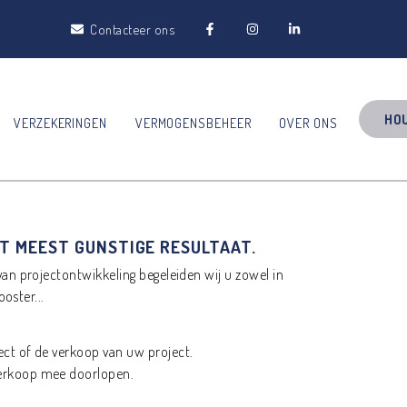
Contacteer ons
HOU
VERZEKERINGEN
VERMOGENSBEHEER
OVER ONS
T MEEST GUNSTIGE RESULTAAT.
van projectontwikkeling begeleiden wij u zowel in
oster...
ect of de verkoop van uw project.
 verkoop mee doorlopen.