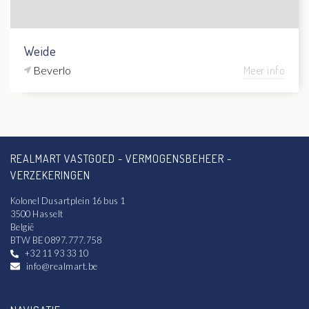
Weide
Beverlo
Meer info
REALMART VASTGOED - VERMOGENSBEHEER -
VERZEKERINGEN
Kolonel Dusartplein 16 bus 1
3500 Hasselt
België
BTW BE 0897.777.758
+32 11 93 33 10
info@realmart.be