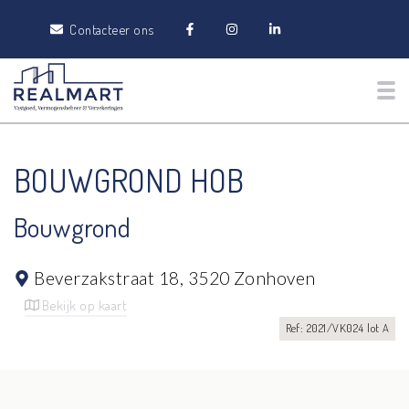
Contacteer ons
Tog
BOUWGROND HOB
Bouwgrond
Beverzakstraat 18,
3520 Zonhoven
Bekijk op kaart
Ref: 2021/VK024 lot A