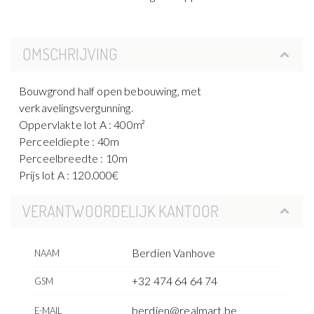
OMSCHRIJVING
Bouwgrond half open bebouwing, met
verkavelingsvergunning.
Oppervlakte lot A : 400m²
Perceeldiepte : 40m
Perceelbreedte : 10m
Prijs lot A : 120.000€
VERANTWOORDELIJK KANTOOR
Berdien Vanhove
NAAM
+32 474 64 64 74
GSM
berdien@realmart.be
E-MAIL