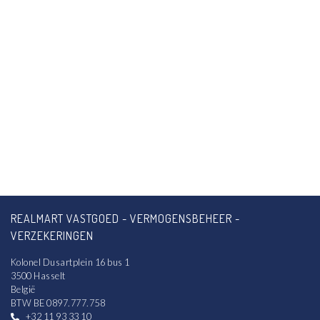
REALMART VASTGOED - VERMOGENSBEHEER -
VERZEKERINGEN
Kolonel Dusartplein 16 bus 1
3500 Hasselt
België
BTW BE 0897.777.758
+32 11 93 33 10