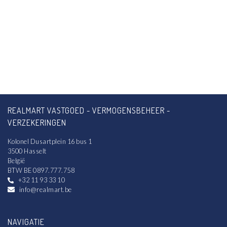
REALMART VASTGOED - VERMOGENSBEHEER -
VERZEKERINGEN
Kolonel Dusartplein 16 bus 1
3500 Hasselt
België
BTW BE 0897.777.758
+32 11 93 33 10
info@realmart.be
NAVIGATIE