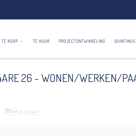
TE KOOP
TE HUUR
PROJECTONTWIKKELING
QUINTINUS
44ARE 26 - WONEN/WERKEN/P
s
Bekijk op kaart