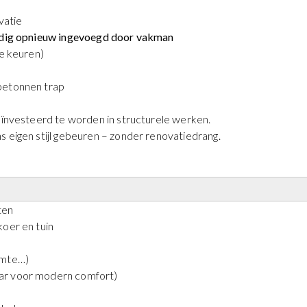
vatie
lledig opnieuw ingevoegd door vakman
te keuren)
betonnen trap
geïnvesteerd te worden in structurele werken.
s eigen stijl gebeuren – zonder renovatiedrang.
ten
koer en tuin
imte…)
aar voor modern comfort)