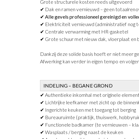
Grote structurele kosten reeds uitgevoerd
✔ Dak en ramen vernieuwd – geen totaalreno
✔
Alle gevels professioneel gereinigd en vo
✔ Elektriciteit vernieuwd (administratief nog 
✔ Centrale verwarming met HR-gasketel
✔ Grote schuur met nieuw dak, vloerplaat en 
Dankzij deze solide basis hoeft er niet meer 
Afwerking kan verder in eigen tempo en volgen
INDELING – BEGANE GROND
✔ Authentieke inkomhal met originele elemen
✔ Lichtrijke leefkamer met zicht op de binnen
✔ Ingerichte keuken met toegang tot berging
✔ Bureauruimte (praktijk, thuiswerk, hobbyru
✔ Functionele badkamer (te vernieuwen – kl
✔ Wasplaats / berging naast de keuken