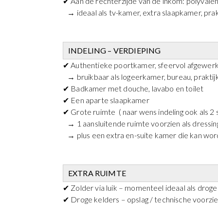
✔ Aan de rechterzijde van de inkom: polyvale
→ ideaal als tv-kamer, extra slaapkamer, pra
INDELING – VERDIEPING
✔ Authentieke poortkamer, sfeervol afgewerkt i
→ bruikbaar als logeerkamer, bureau, prakti
✔ Badkamer met douche, lavabo en toilet
✔ Een aparte slaapkamer
✔ Grote ruimte ( naar wens indeling ook als 
→ 1 aansluitende ruimte voorzien als dressin
→ plus een extra en-suite kamer die kan word
EXTRA RUIMTE
✔ Zolder via luik – momenteel ideaal als drog
✔ Droge kelders – opslag / technische voorzi