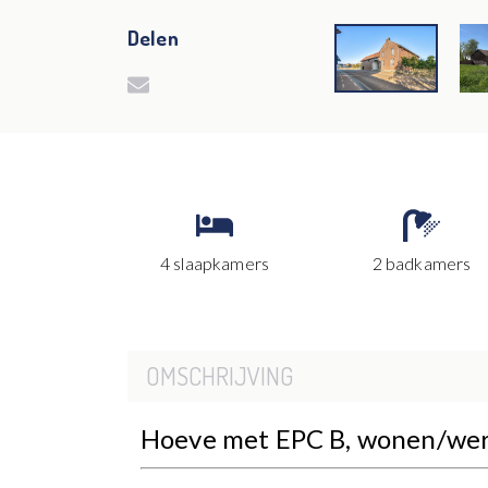
Delen
4 slaapkamers
2 badkamers
OMSCHRIJVING
Hoeve met EPC B, wonen/we