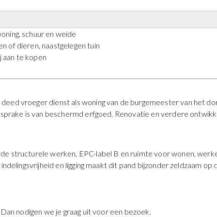
oning, schuur en weide
n of dieren, naastgelegen tuin
j aan te kopen
deed vroeger dienst als woning van de burgemeester van het dorp
r sprake is van beschermd erfgoed. Renovatie en verdere ontwikkel
e structurele werken, EPC-label B en ruimte voor wonen, werken, 
indelingsvrijheid en ligging maakt dit pand bijzonder zeldzaam op 
? Dan nodigen we je graag uit voor een bezoek.