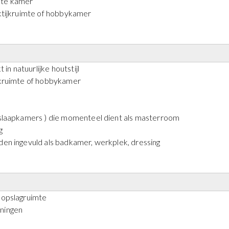
nte kamer
ktijkruimte of hobbykamer
n natuurlijke houtstijl
jkruimte of hobbykamer
2 slaapkamers ) die momenteel dient als masterroom
g
en ingevuld als badkamer, werkplek, dressing
e opslagruimte
eningen