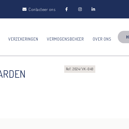
Contacteer ons
H
VERZEKERINGEN
VERMOGENSBEHEER
OVER ONS
Ref: 2024/VK-049
AARDEN