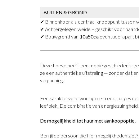
BUITEN & GROND
✔ Binnenkoer als centraal knooppunt tussen w
✔ Achtergelegen weide – geschikt voor paarde
✔ Bouwgrond van
10a50ca
eventueel apart bi
Deze hoeve heeft een mooie geschiedenis: ze 
ze een authentieke uitstraling — zonder dat e
vergunning.
Een karaktervolle woning met reeds uitgevoerd
leefplek. De combinatie van energiezuinigheid, 
De mogelijkheid tot huur met aankoopoptie.
Ben jij de persoon die hier mogelijkheden ziet