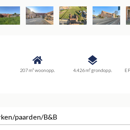
207 m² woonopp.
4.426 m² grondopp.
EP
rken/paarden/B&B