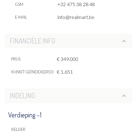
+32 475 38 28 48
GSM
info@realmart.be
E-MAIL
FINANCIËLE INFO
€ 349.000
PRIJS
€ 1.651
KI (NIET GEÏNDEXEERD)
INDELING
Verdieping -1
KELDER