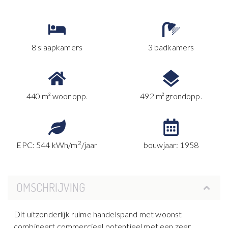
8 slaapkamers
3 badkamers
440 m² woonopp.
492 m² grondopp.
2
EPC: 544 kWh/m
/jaar
bouwjaar: 1958
OMSCHRIJVING
Dit uitzonderlijk ruime handelspand met woonst
combineert commercieel potentieel met een zeer