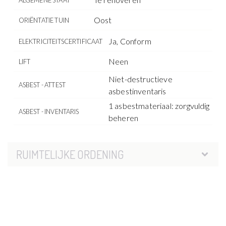
ALGEMENE STAAT
Oost
ORIËNTATIE TUIN
Ja, Conform
ELEKTRICITEITSCERTIFICAAT
Neen
LIFT
Niet-destructieve
ASBEST - ATTEST
asbestinventaris
1 asbestmateriaal: zorgvuldig
ASBEST - INVENTARIS
beheren
RUIMTELIJKE ORDENING