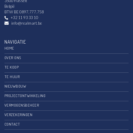
3500 Hasselt
België
BTW BE 0897.777.758
+32 11 93 33 10
info@realmart.be
NAVIGATIE
HOME
OVER ONS
TE KOOP
TE HUUR
NIEUWBOUW
PROJECTONTWIKKELING
VERMOGENSBEHEER
VERZEKERINGEN
CONTACT