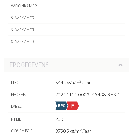
WOONKAMER
SLAAPKAMER
SLAAPKAMER
SLAAPKAMER
EPC GEGEVENS
2
544 kWh/m
/jaar
EPC
20241114-0003445438-RES-1
EPC REF.
LABEL
200
K PEIL
2
37905 kg/m
/jaar
CO²-EMISSIE