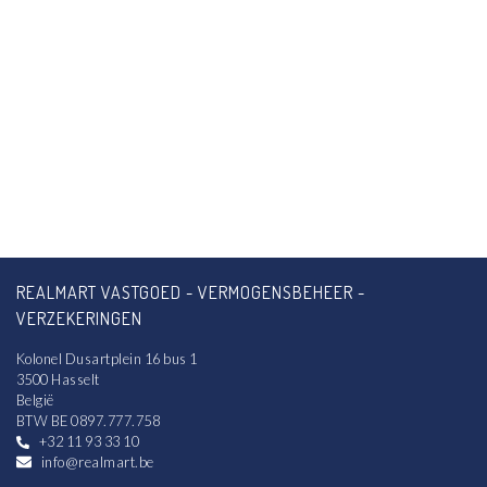
REALMART VASTGOED - VERMOGENSBEHEER -
VERZEKERINGEN
Kolonel Dusartplein 16 bus 1
3500 Hasselt
België
BTW BE 0897.777.758
+32 11 93 33 10
info@realmart.be