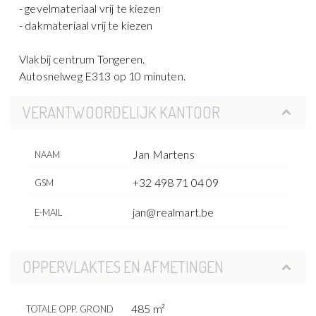
- gevelmateriaal vrij te kiezen
- dakmateriaal vrij te kiezen
Vlakbij centrum Tongeren.
Autosnelweg E313 op 10 minuten.
VERANTWOORDELIJK KANTOOR
Jan Martens
NAAM
+32 498 71 04 09
GSM
jan@realmart.be
E-MAIL
OPPERVLAKTES EN AFMETINGEN
485 m²
TOTALE OPP. GROND