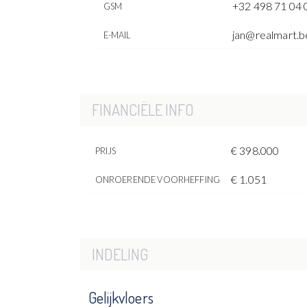
+32 498 71 04 
GSM
jan@realmart.b
E-MAIL
FINANCIËLE INFO
€ 398.000
PRIJS
€ 1.051
ONROERENDE VOORHEFFING
INDELING
Gelijkvloers