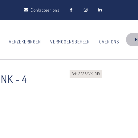
Contacteer ons
H
VERZEKERINGEN
VERMOGENSBEHEER
OVER ONS
Ref: 2026/VK-019
NK - 4