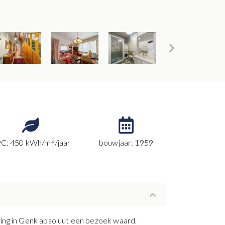
2
C: 450 kWh/m
/jaar
bouwjaar: 1959
wing in Genk absoluut een bezoek waard.