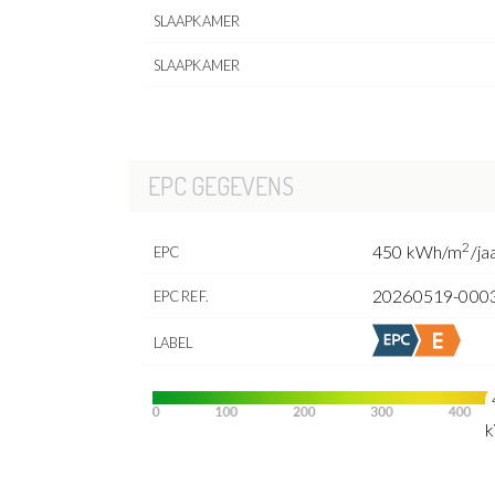
SLAAPKAMER
SLAAPKAMER
EPC GEGEVENS
2
450 kWh/m
/ja
EPC
20260519-000
EPC REF.
LABEL