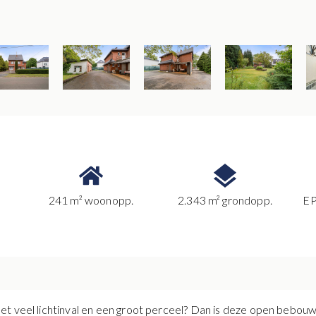
241 m² woonopp.
2.343 m² grondopp.
EP
et veel lichtinval en een groot perceel? Dan is deze open bebou