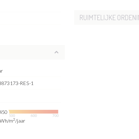
RUIMTELIJKE ORDENI
ar
3873173-RES-1
450
2
kWh/m
/jaar